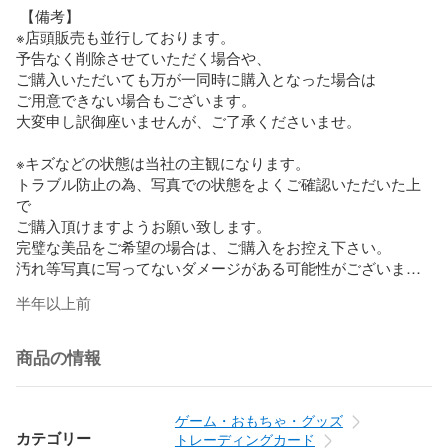
 【備考】

※店頭販売も並行しております。

予告なく削除させていただく場合や、

ご購入いただいても万が一同時に購入となった場合は

ご用意できない場合もございます。

大変申し訳御座いませんが、ご了承くださいませ。

※キズなどの状態は当社の主観になります。

トラブル防止の為、写真での状態をよくご確認いただいた上
で

ご購入頂けますようお願い致します。

完璧な美品をご希望の場合は、ご購入をお控え下さい。

汚れ等写真に写ってないダメージがある可能性がございま
す。

半年以上前
トラブル、すり替え防止の為

キャンセルは不可とさせて頂きます。

商品の情報
【ガーベラプラス　ランク基準】

Sランク

ゲーム・おもちゃ・グッズ
未使用品

カテゴリー
トレーディングカード