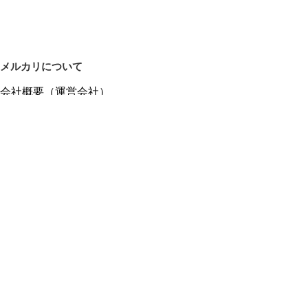
メルカリについて
会社概要（運営会社）
採用情報
プレスリリース
公式ブログ
プレスキット
メルカリUS
メルカリShops
m department（エムデパ）
ヘルプ
ヘルプセンター（ガイド・お問い合わせ）
メルカリShopsでショップを開設する
メルカリShops ショップ管理画面にログイン
メルカリShops出店者向けガイド
お問い合わせ一覧
フリーワードから商品をさがす