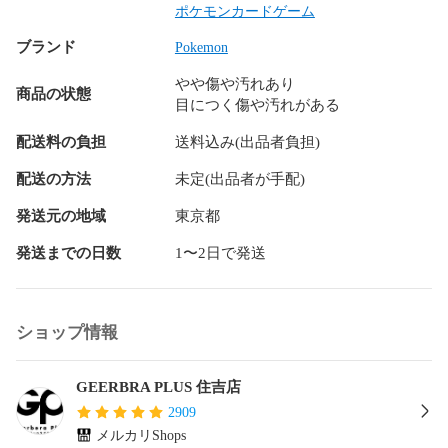
ポケモンカードゲーム
Aランク

ブランド
キズなし

Pokemon
やや傷や汚れあり
Bランク

商品の状態
目につく傷や汚れがある
目立ちにくいキズが１～2ヵ所　御座います

配送料の負担
送料込み(出品者負担)
Cランク

全体にキズが御座います

配送の方法
未定(出品者が手配)
Dランク

発送元の地域
東京都
目立つキズが

発送までの日数
1〜2日で発送
かなり御座います。
ショップ情報
GEERBRA PLUS 住吉店
2909
メルカリShops