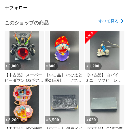
フォロー
すべて見る
このショップの商品
5,000
800
1,200
¥
¥
¥
【中古品】 スーパー
【中古品】 のび太と
【中古品】 白バイ
ビーダマン OSギア
夢幻三剣士 ソフビ
ミニ ソフビ レト
伊集院スペシャル ケ
ミニ 貯金箱 ドラ
ロ 紐付き
ーニッヒケルベロス
えもん 劇場版 限
定
8,200
3,500
620
¥
¥
¥
【中古品】 虹の妖精
【中古品】 銀座イギ
【中古品】 CASIO漢