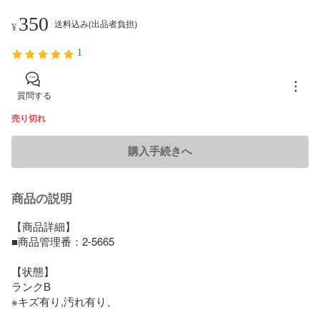
350
送料込み(出品者負担)
¥
1
質問する
売り切れ
購入手続きへ
商品の説明
【商品詳細】　

■商品管理番：2-5665

【状態】

ランクB

※キズ有り,汚れ有り、
