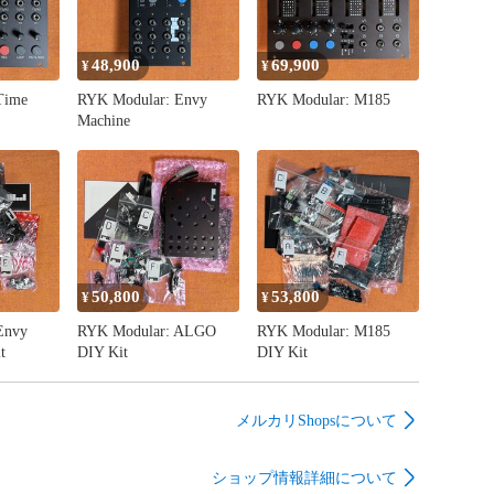
48,900
69,900
¥
¥
Time
RYK Modular: Envy
RYK Modular: M185
Machine
50,800
53,800
¥
¥
Envy
RYK Modular: ALGO
RYK Modular: M185
t
DIY Kit
DIY Kit
メルカリShopsについて
ショップ情報詳細について