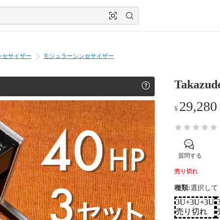
ンセサイザー
モジュラーシンセサイザー
Takazudo
29,280
¥
質問する
売り切れ
種類
:
選択して
3U+3U+3U
売り切れ