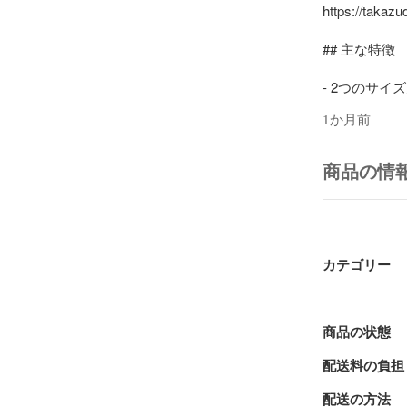
https://takazu
## 主な特徴

- 2つのサイズ
- 3つのグレー
1か月前
Metal（フル
- 柔軟な高さ
- 拡張性:
商品の情
の制作が可能

- zudo-b
テムを拡張で
## 用途

カテゴリー
- オリジナル
- 既存ケース
- zudo-bl
商品の状態
配送料の負担
価格帯は40HP 
で。あなたの
配送の方法