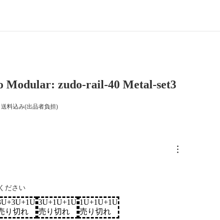
 Modular: zudo-rail-40 Metal-set3
送料込み(出品者負担)
ください
3U+3U+1U
3U+1U+1U
1U+1U+1U
売り切れ
売り切れ
売り切れ