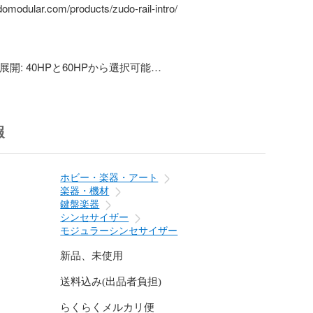
domodular.com/products/zudo-rail-intro/

展開: 40HPと60HPから選択可能

ド: Lite（ASA樹脂）、Dual（ハイブリッド）、
メタル）

対応: 3Uと1Uの組み合わせが自由

 連結用パネル付属で、複数セットを組み合わせて大型ケース
報
lockとの互換性: 既存のzudo-blockケースと組み合わせてシス
きます

ホビー・楽器・アート
楽器・機材
鍵盤楽器
シンセサイザー
ケースのDIY制作

モジュラーシンセサイザー
の拡張・カスタマイズ

ockシリーズとの組み合わせ

新品、未使用
送料込み(出品者負担)
Lite版1セット2,480円から、Metal版4セット33,400円ま
予算とニーズに合わせて選べる豊富なラインナップをご
らくらくメルカリ便