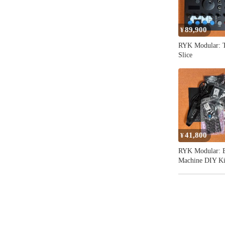
89,900
¥
RYK Modular: 
Slice
41,800
¥
RYK Modular: 
Machine DIY Ki