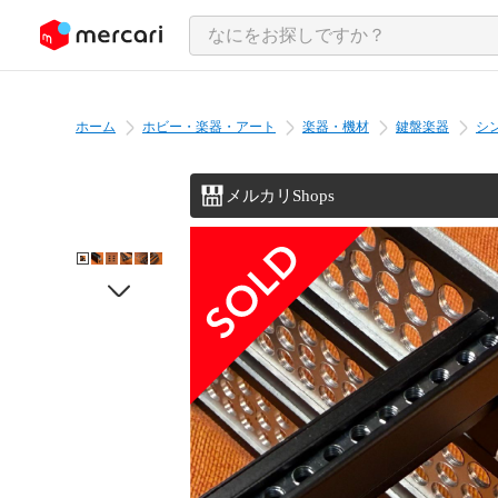
ンツにスキップ
ホーム
ホビー・楽器・アート
楽器・機材
鍵盤楽器
シ
メルカリShops