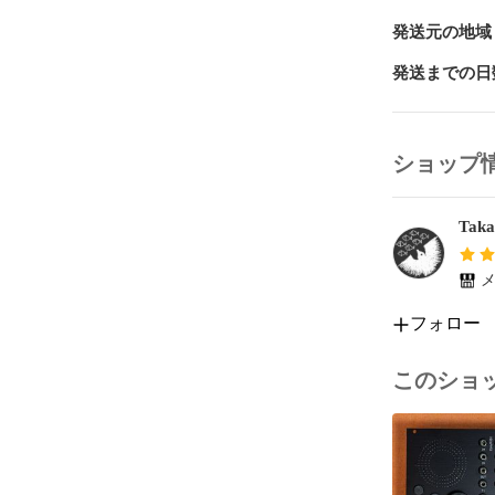
用意しています
発送元の地域
モジュラーシ
張したい方に
発送までの日
ショップ
Taka
メ
フォロー
このショ