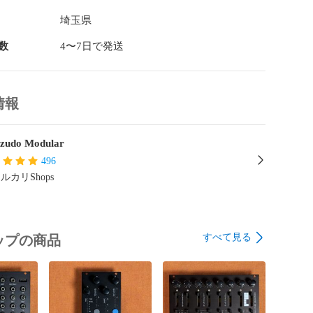
。

埼玉県
ンセのケース作りを楽しみたい方、システムを自由に拡
おすすめのDIYパーツです。
数
4〜7日で発送
情報
zudo Modular
496
ルカリShops
すべて見る
ップの商品