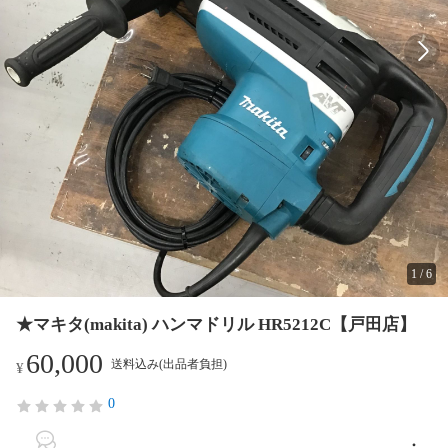
1
/
6
★マキタ(makita) ハンマドリル HR5212C【戸田店】
60,000
送料込み(出品者負担)
¥
0