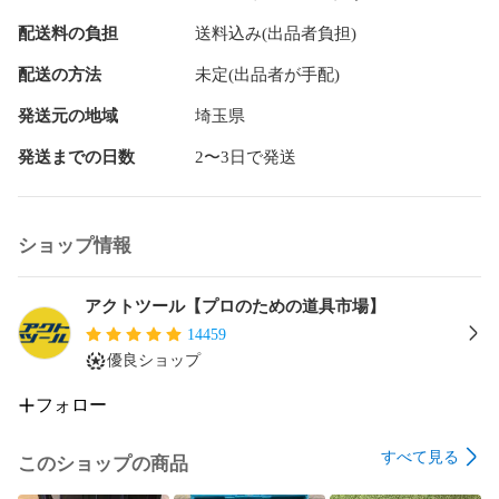
【配送について】

配送料の負担
送料込み(出品者負担)
配送方法は変更できませんのでご了承ください。

※配送先が沖縄県の場合、陸送のため到着にお時間がかかりま
配送の方法
未定(出品者が手配)
す。

又、離島の場合は商品到着に10日前後かかる場合がございま
発送元の地域
埼玉県
すのでご了承下さい。

発送までの日数
2〜3日で発送
【領収書について】

弊社にて領収書の発行は行っていません。

購入時に自動送付されるメールや、決済手段ごとに発行され
ショップ情報
る利用明細等で代替をお願いいたします。

領収書代わりに使える書類(領収書の代わりに証憑書類として
アクトツール【プロのための道具市場】
使えます。)

14459
クレジットカード払い：カード会社が発行する利用明細

優良ショップ
コンビニ／ATM払い：コンビニが発行するレシート(領収書)や
利用明細

フォロー
キャリア決済：携帯会社のご利用(請求)明細
すべて見る
このショップの商品