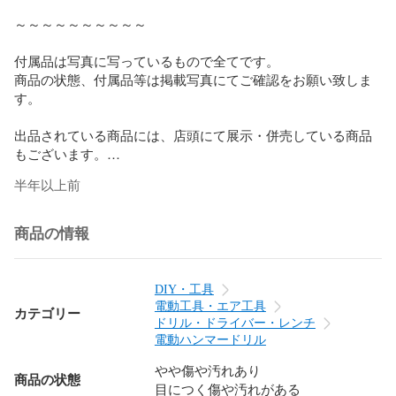
～～～～～～～～～～

付属品は写真に写っているもので全てです。

商品の状態、付属品等は掲載写真にてご確認をお願い致しま
す。

出品されている商品には、店頭にて展示・併売している商品
もございます。

併売のタイミングにより在庫切れとなってしまう場合もござ
半年以上前
いますのでご了承ください。

【保証について】

商品の情報
商品が到着したらすぐに受取評価はせず、内容や動作に不備
がないかご確認ください。

万が一、不備がございましたら商品到着後から7日間以内に、
DIY・工具
取引メッセージにてご連絡をお願い致します。

電動工具・エア工具
カテゴリー
バッテリー及び先端工具などの消耗品は保証の対象外となり
ドリル・ドライバー・レンチ
ます。

電動ハンマードリル
問題が解決していない状態での受取評価・キャンセル申請は
やや傷や汚れあり
お控えください。

商品の状態
目につく傷や汚れがある