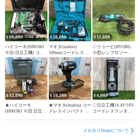
68,000
28,000
11,680
¥
¥
¥
ハイコーキ(HIKOKI
マキタ(makita)
◇リョービ(RYOBI)
※旧:日立工機) コー
100mmコードレスデ
小型レシプロソー
ドレスフィニッシュ
ィスクグラインダ
RJK-120【川崎店】
ネイラ
GA403DRGN【桶川
NT3640DA(XPZ)【町
店】
田店】
12,890
18,280
4,000
¥
¥
¥
★ハイコーキ
★マキタ(makita) コー
◇日立工機14.4V/18V
(HIKOKI ※旧:日立工
ドレスインパクトド
コードレスランタン
機) 常圧ピンネイラ
ライバー
UB18DSL 本体のみ
NP45M【柏店】
TD173DZB【柏店】
パッケージ割れあり
【戸田店】
メルカリShopsについて