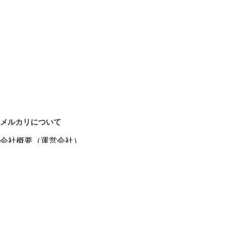
メルカリについて
会社概要（運営会社）
採用情報
プレスリリース
公式ブログ
プレスキット
メルカリUS
メルカリShops
m department（エムデパ）
ヘルプ