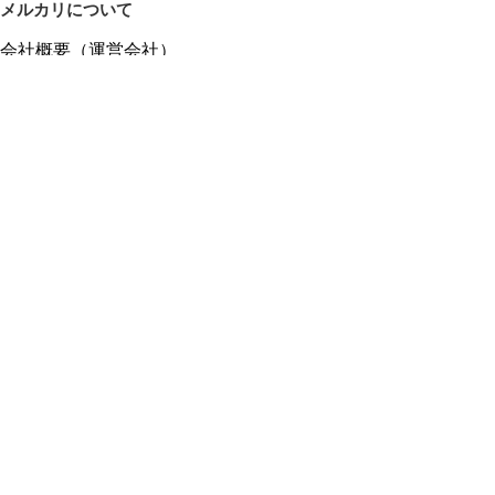
メルカリについて
会社概要（運営会社）
採用情報
プレスリリース
公式ブログ
プレスキット
メルカリUS
メルカリShops
m department（エムデパ）
ヘルプ
ヘルプセンター（ガイド・お問い合わせ）
メルカリShopsでショップを開設する
メルカリShops ショップ管理画面にログイン
メルカリShops出店者向けガイド
お問い合わせ一覧
フリーワードから商品をさがす
プライバシーと利用規約
メルカリ利用規約
メルカリShops利用規約