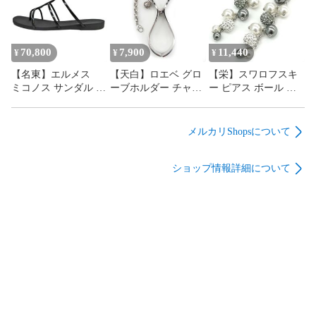
他 箱
の他 箱
N :未使用品

S :未使用に近い中古品

A :極僅かな使用感・汚れ・傷はあるが非常に状態の良い中古
70,800
7,900
11,440
¥
¥
¥
品

AB:傷や汚れはあるが比較的状態の良い中古品

【名東】エルメス
【天白】ロエベ グロ
【栄】スワロフスキ
B :使用に伴う使用感・汚れ・傷はあるが、十分ご使用頂ける
ミコノス サンダル サ
ーブホルダー チャー
ー ピアス ボール ク
中古品

イズ38 ブラック シェ
ム シルバー キーホル
リアストーン パール
ーヌダンクル レディ
ダー メタル 小物 そ
2way メタル SV シル
C :非常に目立つ傷や汚れがあり、使用には問題ない程度の損
ース 女 靴
の他 レディース
バー 一対 アクセサリ
傷が見れる中古品

メルカリShopsについて
ー レディース 小物
D :難アリ(ジャンク品・不動品)
その他
ショップ情報詳細について