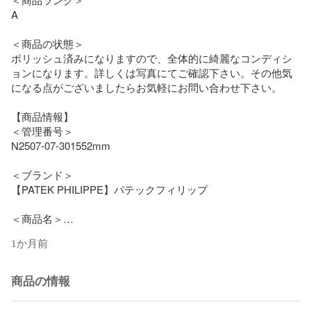
A

＜商品の状態＞

ポリッシュ済みになりますので、全体的に綺麗なコンディシ
ョンになります。詳しくは写真にてご確認下さい。その他気
になる点がございましたらお気軽にお問い合わせ下さい。

【商品情報】

＜管理番号＞

N2507-07-301552mm

＜ブランド＞

【PATEK PHILIPPE】パテックフィリップ

＜商品名＞

アクアノート　エクストララージ

1か月前
＜型番＞

5167/1A-001

商品の情報
＜シリアルNo.＞
