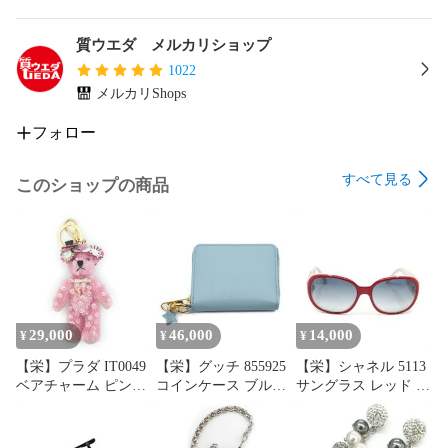
＜素材＞

SS

質ウエダ メルカリショップ
＜文字盤＞

1022
ブラック

メルカリShops
＜参考上代＞

フォロー
すべて見る
このショップの商品
＜付属品＞

純正BOX(内・外)<BR>

保証書(海外2018/12月)<BR>

冊子<BR>

冊子ケース<BR>

純正バックル・ラバーベルト<BR>

※布袋欠品<BR>

29,000
46,000
14,000
¥
¥
¥
※写真に写っているものが全てです

【栄】プラダ IT0049
【栄】グッチ 855925
【栄】シャネル 5113
ベアチャーム ピンク
コインケース ブルー
サングラス レッド ホ
ゴールド金具 ファブ
系 ゴールド金具 星
ワイト 56□16 花柄 小
リック バッグチャー
財布 ミニウォレット
物 その他 眼鏡 保管
ム アクセ 小物 その
カードケース 小物 そ
ケース
【質ウエダの商品ランクについて】
