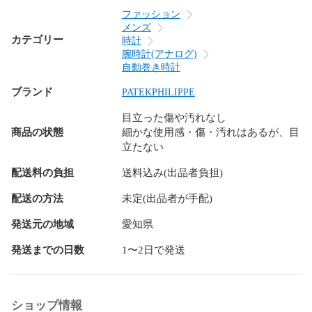
*

ファッション
メンズ
＜ケースサイズ＞

カテゴリー
時計
約40.8mm（リューズ部を除く）

腕時計(アナログ)
自動巻き時計
＜腕回り＞

ブランド
PATEKPHILIPPE
約17cm

※サイズが気になる方は一度お問い合わせ下さい。

目立った傷や汚れなし
商品の状態
細かな使用感・傷・汚れはあるが、目
＜風防＞

立たない
サファイアクリスタル

配送料の負担
送料込み(出品者負担)
＜ムーブメント＞

自動巻き

配送の方法
未定(出品者が手配)
発送元の地域
愛知県
＜精度＞

平置き日差+3秒

発送までの日数
1〜2日で発送
＜防水＞

120m防水

ショップ情報