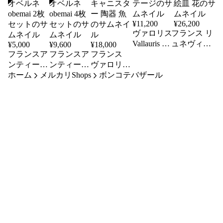
¥
11,200
¥
26,200
ヴァロリス
フランス リ
Vallauris 陶
ュネヴィル
¥
5,000
¥
9,600
¥
18,000
フランスア
フランスア
フランス
器 壺 南仏
（Luneville）
ンティーク
ンティーク
ヴァロリス
フランス
窯 オーバル
ホーム
サルグミン
メルカリShops
サルグミン
ファットラ
ボンコテバザール
ヴィンテー
絵皿 花
ヌ 絵皿 陶
ヌ 絵皿 陶
ヴァ ボン
ジ
器 皿 オベ
器 皿 オベ
ボニエール
ルネ obemai
ルネ obemai
キャニスタ
2枚セット
4枚セット
ー 陶器 魚