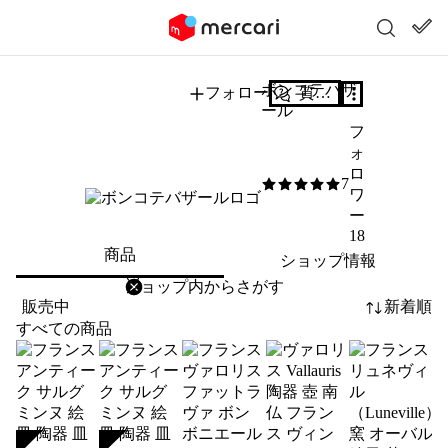
ボンコテバザ
フォロー
質問する
ール
フ
ォ
ロ
7
5
/5
ワ
ー
18
商品
ショップ情報
削除
検索
検索キーワードを入力
販売中
新着順
すべての商品
SOLD
SOLD