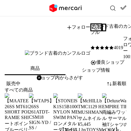
ブランド古着のカ
フォロー
質問する
フル
フ
ロ
4019
5
/5
ー
100
優良ショップ
商品
ショップ情報
削除
検索
検索キーワードを入力
販売中
新着順
すべての商品
¥
5,445
【McHILLbyTOYSMcCOY】