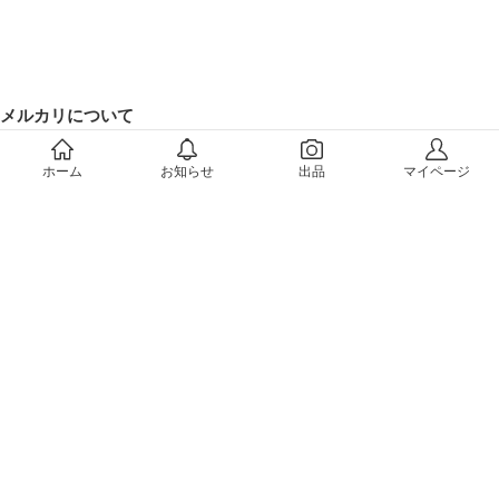
メルカリについて
会社概要（運営会社）
ホーム
お知らせ
出品
マイページ
採用情報
プレスリリース
公式ブログ
プレスキット
メルカリUS
メルカリShops
m department（エムデパ）
ヘルプ
ヘルプセンター（ガイド・お問い合わせ）
メルカリShopsでショップを開設する
メルカリShops ショップ管理画面にログイン
メルカリShops出店者向けガイド
お問い合わせ一覧