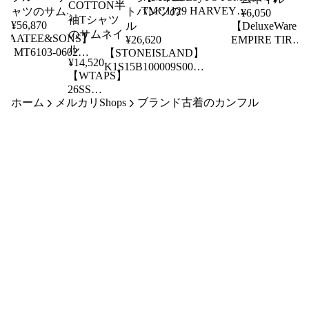
TMC1129 HARVEY
¥
6,050
MUSHMAN半袖Tシャツ
¥
56,870
【DeluxeWare】
MAATEE&SONS】
¥
26,620
EMPIRE TIRE
SS MT6103-0602C
【STONEISLAND】
両編みワッフ
¥
14,520
HORT POINT
K1S15B100009S0043
ル サーマル長
【WTAPS】
AMIE SHIRTS ショ
NYLON METAL
袖Tシャツ
26SS
トポイント ラミー
SWIM PANTS ナイ
261ATDT-
ホーム
メルカリShops
ブランド古着のカンフル
ルーベリー長袖シ
ロンメタル バミュ
CSM18
ツ
ーダ スイムショー
SIGN-YD /
トパンツ
SS /
COTTON半
袖Tシャツ