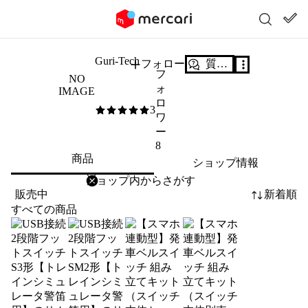
Guri-Tech
フォロー
質問する
フ
NO
ォ
IMAGE
ロ
3
5
/5
ワ
ー
8
商品
ショップ情報
削除
検索
検索キーワードを入力
販売中
新着順
すべての商品