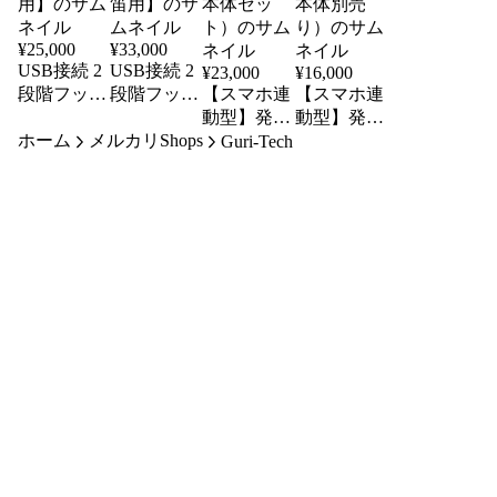
¥
25,000
¥
33,000
USB接続 2
USB接続 2
¥
23,000
¥
16,000
段階フット
段階フット
【スマホ連
【スマホ連
スイッチ
スイッチ
動型】発車
動型】発車
ホーム
S3形【トレ
メルカリShops
SM2形【ト
ベルスイッ
ベルスイッ
Guri-Tech
インシミュ
レインシミ
チ 組み立
チ 組み立
レータ警笛
ュレータ警
てキット
てキット
用】
笛用】
（スイッチ
（スイッチ
本体セッ
本体別売
ト）
り）