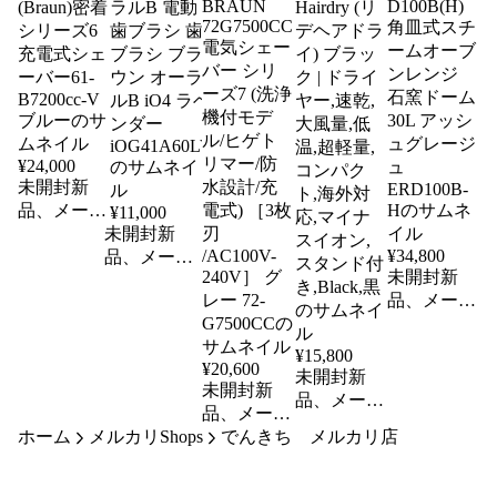
¥
24,000
未開封新
品、メーカ
¥
11,000
ー保証付
未開封新
¥
34,800
送料無料
品、メーカ
未開封新
ブラウン
ー保証付
品、メーカ
(Braun)密着
送料無料
ー保証付
シリーズ6
BRAUNオー
送料無料
充電式シェ
ラルB 電動
¥
15,800
¥
20,600
東芝 ER-
ーバー61-
歯ブラシ 歯
未開封新
未開封新
D100B(H)
B7200cc-V
ブラシ ブラ
品、メーカ
品、メーカ
角皿式スチ
ブルー
ウン オーラ
ー保証付
ホーム
メルカリShops
ー保証付
でんきち メルカリ店
ームオーブ
ルB iO4 ラベ
送料無料
送料無料
ンレンジ
ンダー
Re・De
ブラウン
石窯ドーム
iOG41A60LV
Hairdry (リ