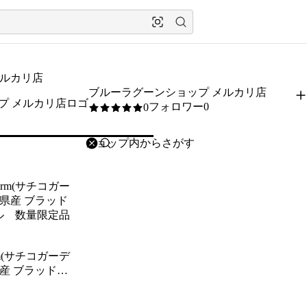
メルカリ店
ブルーラグーンショップ メルカリ店
フォロワー0
0
0
/5
削除
検索
検索キーワードを入力
 Farm(サチコガーデ
県産 ブラッドオ
 数量限定品