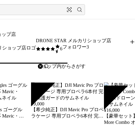
ショップ店
DRONE STAR メルカリショップ店
フォロワー3
6
4.5
/5
削除
検索
検索キーワードを入力
SOLD
SOLD
¥
9,000
es ゴーグル
【希少純正】DJI Mavic Pro プロペ
¥
16,000
Mavic・
ラケージ 専用プロペラ6本付 完全
【豪華セット】DJI
保護ガード
More Comb
ドローン バッ