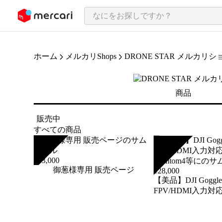
ンツにスキップ
ホーム
メルカリShops
DRONE STAR メルカリ
商品
販売中
すべての商品
SOLD
SOLD
¥
13,000
御葱様専用 販売ページ
¥
28,000
【美品】DJI Goggl
FPV/HDMI入力対応 
Phantom4等に