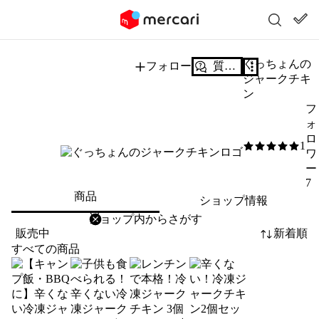
ぐっちょんの
フォロー
質問する
ジャークチキ
ン
フ
ォ
ロ
1
5
/5
ワ
ー
7
商品
ショップ情報
削除
検索
検索キーワードを入力
販売中
新着順
すべての商品