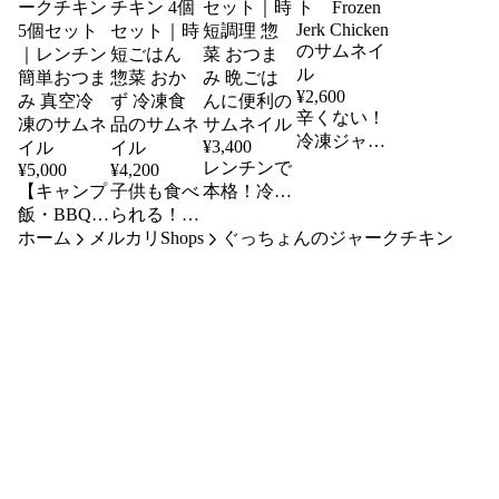
¥
2,600
辛くない！
冷凍ジャー
¥
3,400
クチキン2
レンチンで
¥
5,000
¥
4,200
個セット
【キャンプ
子供も食べ
本格！冷凍
Frozen Jerk
飯・BBQ
られる！辛
ジャークチ
Chicken
ホーム
に】辛くな
メルカリShops
くない冷凍
キン 3個セ
ぐっちょんのジャークチキン
い冷凍ジャ
ジャークチ
ット｜時短
ークチキン
キン 4個セ
調理 惣菜
5個セット
ット｜時短
おつまみ
｜レンチン
ごはん 惣
晩ごはんに
簡単おつま
菜 おかず
便利
み 真空冷
冷凍食品
凍