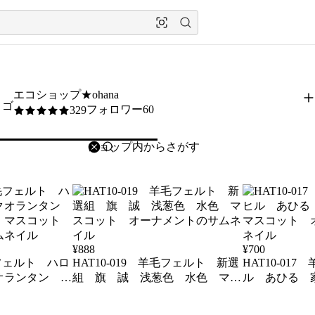
エコショップ★ohana
フォロワー60
329
5
/5
削除
検索
検索キーワードを入力
¥
888
¥
700
毛フェルト ハロ
HAT10-019 羊毛フェルト 新選
HAT10-01
オランタン か
組 旗 誠 浅葱色 水色 マス
ル あひる 
マスコット オ
コット オーナメント
スコット オ