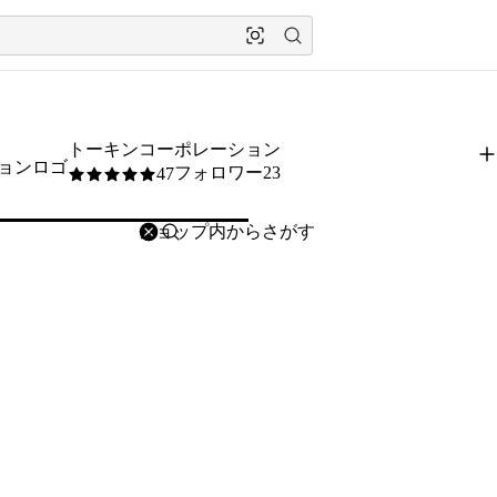
トーキンコーポレーション
フォロワー23
47
5
/5
削除
検索
検索キーワードを入力