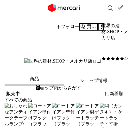
世界の建
フォロー
質問する
材.SHOP・
カリ店
4
5
/5
商品
ショップ情報
削除
検索
検索キーワードを入力
販売中
新着順
すべての商品