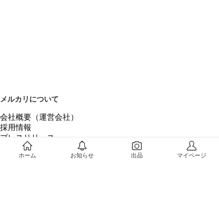
メルカリについて
会社概要（運営会社）
採用情報
プレスリリース
公式ブログ
ホーム
お知らせ
出品
マイページ
プレスキット
メルカリUS
メルカリShops
m department（エムデパ）
ヘルプ
ヘルプセンター（ガイド・お問い合わせ）