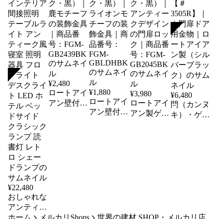
SOLD
SOLD
¥
2,480
¥
1,880
ロートアイ
¥
3,980
¥
6,480
ロートアイ
アン壁付け
ロートアイ
閂（カンヌ
アン壁付け
フック（ブ
アン製ゲー
キ）・ゲー
フック（ブ
ラック・
トラッチ
トラッチ・
ラック・
黒）｜鹿モ
（ブラッ
打掛【＃
黒）｜ライ
チーフの装
ク・黒）｜
3505R】｜
オンモチー
飾金具｜商
アンティー
｜門扉ドア
フの装飾金
品番号：
クデザイン
用金物｜ロ
具｜商品番
FGM-
の門扉ロッ
ートアイア
GB2439BK
号：FGM-
ク｜商品番
ン製（シル
¥
22,480
GBLDHBK
号：FGM-
おしゃれな
バーブラッ
GB2045BK
アンティー
ク）
ホーム
クテーブル
メルカリShops
世界の建材.SHOP・メルカリ店