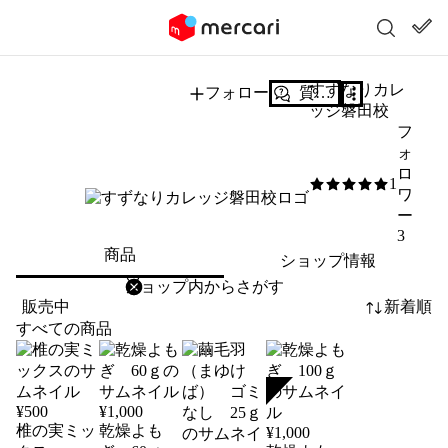
すずなりカレ
フォロー
質問する
ッジ磐田校
フ
ォ
ロ
1
5
/5
ワ
ー
3
商品
ショップ情報
削除
検索
検索キーワードを入力
販売中
新着順
すべての商品
SOLD
¥
500
¥
1,000
椎の実ミッ
乾燥よも
¥
1,000