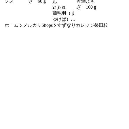
クス
ぎ 60ｇ
乾燥よも
ぎ 100ｇ
¥
1,000
繭毛羽（ま
ゆけば）
ホーム
メルカリShops
ゴミなし
すずなりカレッジ磐田校
25ｇ