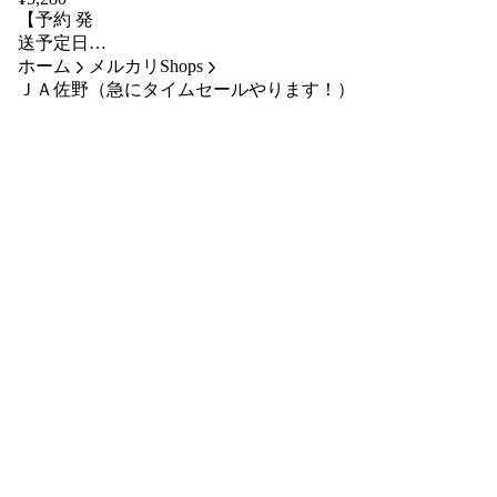
【予約 発
六条大麦
送予定日8
混ぜるだけ
ホーム
月25日順次
メルカリShops
産地は変動
ＪＡ佐野（急にタイムセールやります！）
発送】 梨
します
「豊水」
発売日より
１日～１０
日程度で発
送 配送日
要確認 梨
約５kg の
むら果樹園
なし ナシ
ギフト 夏
ギフト 贈
り物 贈答
品 暑中見
舞い 残暑
見舞い お
盆 敬老の
日 佐野市