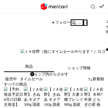
フォロー
質問する
5
商品
ショップ情報
削除
検索
検索キーワードを入力
販売中
タイムセール
新着順
すべての商品