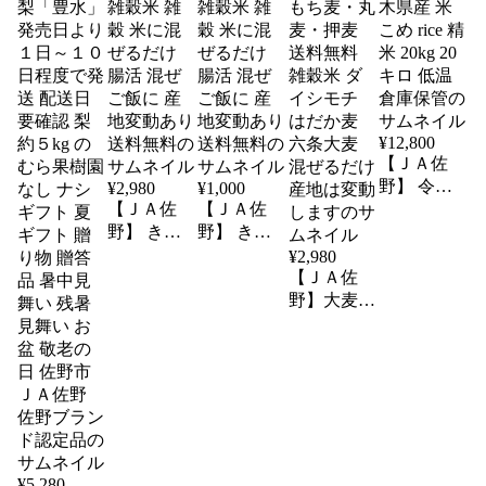
¥
12,800
【ＪＡ佐
野】 令和7
¥
2,980
¥
1,000
【ＪＡ佐
【ＪＡ佐
年産 とち
野】 きぬ
野】 きぬ
ぎの星 栃
あ キヌア
あ キヌア
木県産 米
¥
2,980
500g 国産
100g 国産
【ＪＡ佐
こめ rice 精
雑穀米 雑
雑穀米 雑
野】大麦３
米 20kg 20
穀 米に混
穀 米に混
種ブレンド
キロ 低温
ぜるだけ
ぜるだけ
900g 国産
倉庫保管
腸活 混ぜ
腸活 混ぜ
もち麦・丸
ご飯に 産
ご飯に 産
麦・押麦
地変動あり
地変動あり
送料無料
送料無料
送料無料
雑穀米 ダ
イシモチ
はだか麦
¥
5,280