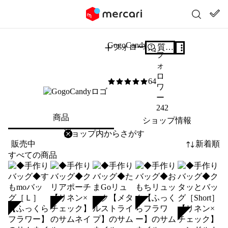
GogoCandy
フォロー
質問する
フ
ォ
ロ
64
5
/5
ワ
ー
242
商品
ショップ情報
削除
検索
検索キーワードを入力
販売中
新着順
すべての商品
SOLD
SOLD
SOLD
SOLD
SOLD