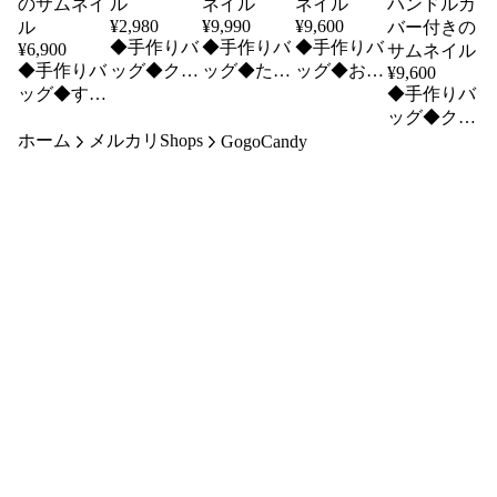
¥
2,980
¥
9,990
¥
9,600
◆手作りバ
◆手作りバ
◆手作りバ
¥
6,900
◆手作りバ
ッグ◆クリ
ッグ◆たま
ッグ◆おも
¥
9,600
ッグ◆すも
アポーチ
Goリュッ
ちリュック
◆手作りバ
moバッグ
【リネン×
ク【メタル
【ふっくら
ッグ◆クタ
ホーム
［Ｌ］【ふ
メルカリShops
チェック】
ストライ
フラワー】
ッとバッグ
GogoCandy
っくらフラ
プ】
［Short］
ワー】
【リネン×
チェック】
ハンドルカ
バー付き