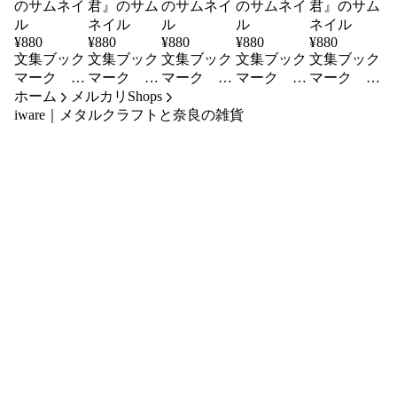
¥
880
¥
880
¥
880
¥
880
¥
880
文集ブック
文集ブック
文集ブック
文集ブック
文集ブック
マーク 源
マーク 源
マーク 源
マーク 源
マーク 源
ホーム
氏物語『光
メルカリShops
氏物語『明
氏物語『花
氏物語『末
氏物語『朧
iware｜メタルクラフトと奈良の雑貨
源氏』
石の君』
散里』
摘花』
月夜の君』