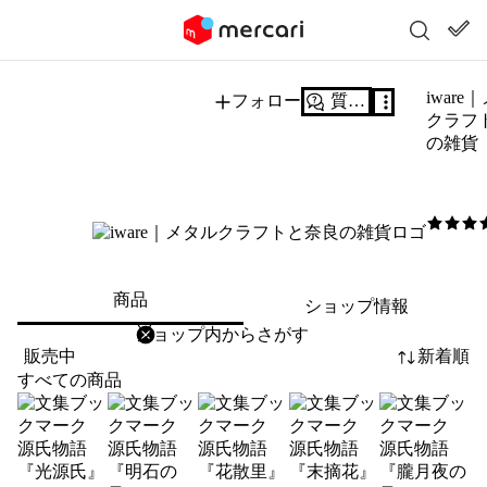
iware
フォロー
質問する
クラフ
の雑貨
5
/5
商品
ショップ情報
削除
検索
検索キーワードを入力
販売中
新着順
すべての商品