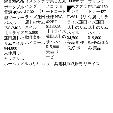
SOLD
¥
15,800
動作良好
¥
4,500
¥
19,800
ハイコーキ
美品 動作
動作確認済
¥
15,800
(HiKOKI)
良好 ボッ
み 美品
¥
44,800
美品 リョ
150mm デ
未使用 ジ
シュ
NEC A4カ
ービ
ィスクグラ
(BOSCH)
ャックリー
ラーページ
(RYOBI)
インダー
100mm デ
ホーム
(Jackery) バ
メルカリShops
工具電材買取販売 リライズ
プリンタ
125mm 電
G15SP 【リ
ィスクグラ
PR-L4C150
ッテリー容
子集じん丸
ライズ蓮田
インダ
トナー4本
量256Wh ポ
ノコ ショ
店】
PWS1 【リ
付属【リラ
ータブル電
ートコード
ライズ蓮田
イズ蓮田
源 40W小型
仕様 NW-
店】
店】
ソーラーパ
422ED
ネル JSG-
611302A
240A 【リ
【リライズ
ライズ蓮田
蓮田店】
店】