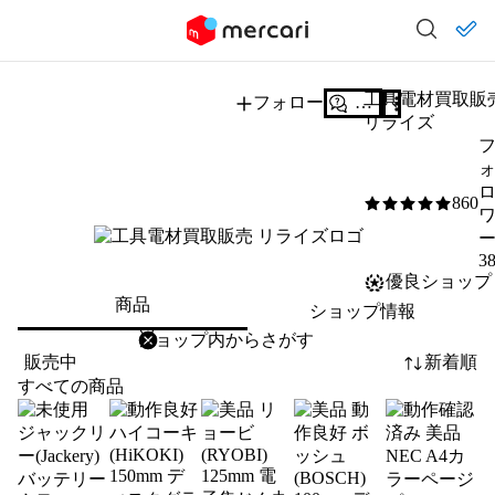
工具電材買取販
フォロー
質問する
リライズ
860
5
/5
3
優良ショップ
商品
ショップ情報
削除
検索
検索キーワードを入力
販売中
新着順
すべての商品