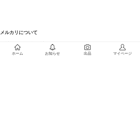
メルカリについて
会社概要（運営会社）
採用情報
ホーム
お知らせ
出品
マイページ
プレスリリース
公式ブログ
プレスキット
メルカリUS
メルカリShops
m department（エムデパ）
ヘルプ
ヘルプセンター（ガイド・お問い合わせ）
メルカリShopsでショップを開設する
メルカリShops ショップ管理画面にログイン
メルカリShops出店者向けガイド
お問い合わせ一覧