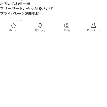
お問い合わせ一覧
フリーワードから商品をさがす
プライバシーと利用規約
メルカリ利用規約
メルカリShops利用規約
ホーム
お知らせ
出品
マイページ
メルカリアンバサダー利用規約
メルカリ My Collection 利用規約
メルカリ おまかせクルマ取引利用規約
特定商取引に関する表記及び古物営業法に基づく表示
特定商取引に関する表記（おまかせクルマ取引）
法令順守と犯罪抑止のために
メルカリあんしん・あんぜん宣言！
偽ブランド品撲滅への取り組み
プライバシーポリシー
外部送信ポリシー
個人データの安全管理に係る基本方針
外国PEPs（外国の政府等において重要な地位を占める方）と
は
メルペイ利用規約
メルペイクレジット利用規約