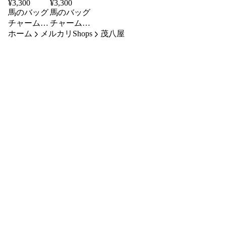
¥
3,300
¥
3,300
馬のバッグ
馬のバッグ
チャーム🐎
チャーム🐎
ホーム
【本物のた
メルカリShops
【本物のた
茂八屋
てがみ使
てがみ使
用】
用】