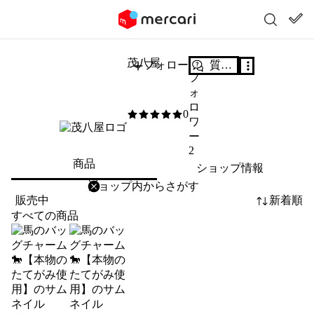
茂八屋
フォロー
質問する
フ
ォ
ロ
0
0
/5
ワ
ー
2
商品
ショップ情報
削除
検索
検索キーワードを入力
販売中
新着順
すべての商品