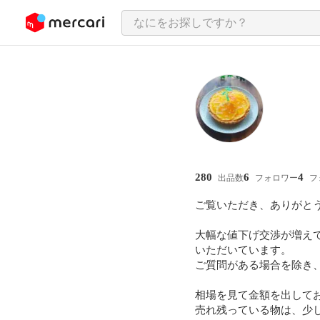
ンツにスキップ
280
6
4
出品数
フォロワー
フ
ご覧いただき、ありがとう
大幅な値下げ交渉が増え
いただいています。

ご質問がある場合を除き、
相場を見て金額を出してお
売れ残っている物は、少