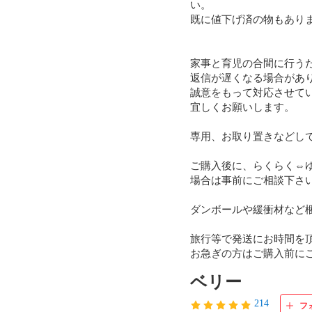
い。

既に値下げ済の物もあり
家事と育児の合間に行うた
返信が遅くなる場合があり
誠意をもって対応させてい
宜しくお願いします。

専用、お取り置きなどし
ご購入後に、らくらく⇔
場合は事前にご相談下さい
ダンボールや緩衝材など梱
旅行等で発送にお時間を頂
お急ぎの方はご購入前に
ベリー
214
フ