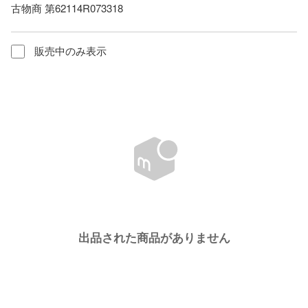
古物商 第62114R073318
販売中のみ表示
出品された商品がありません