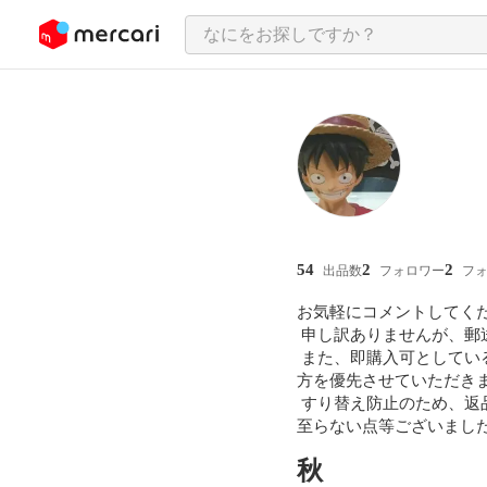
ンツにスキップ
54
2
2
出品数
フォロワー
フ
お気軽にコメントしてくだ
 申し訳ありませんが、郵送の際の不手際の責任は当方では負いかねます。ご了承ください。

 また、即購入可としている商品におきましては、値段等の交渉中の方がいらっしゃるとしても、購入してくださった
方を優先させていただきま
 すり替え防止のため、返品はご遠慮ください。

至らない点等ございまし
秋