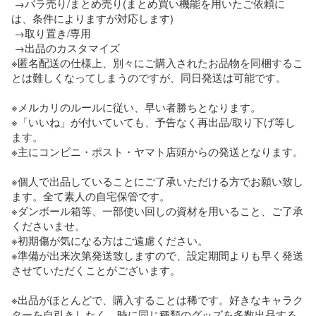
 →バラ売り/まとめ売り(まとめ買い機能を用いたご依頼に
は、条件によりますが対応します)

 →取り置き/専用

 →出品のカスタマイズ

※匿名配送の仕様上、別々にご購入されたお品物を同梱するこ
とは難しくなってしまうのですが、同日発送は可能です。

※メルカリのルールに従い、早い者勝ちとなります。

※「いいね」が付いていても、予告なく再出品/取り下げ等し
ます。

※主にコンビニ・ポスト・ヤマト店頭からの発送となります。

※個人で出品していることにご了承いただける方でお願い致し
ます。全て素人の自宅保管です。

※ダンボール箱等、一部使い回しの資材を用いること、ご了承
くださいませ。

※初期傷が気になる方はご遠慮ください。

※準備が出来次第発送致しますので、設定期間よりも早く発送
させていただくことがございます。

※出品がほとんどで、購入することは稀です。好きなキャラク
ターを自引きしたく、時に同じ種類のグッズを多数出品する