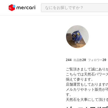
ンツにスキップ
244
20
20
出品数
フォロワー
ご覧頂きまして誠にありが
こちらでは天然石パワー
揃えて参ります。

店舗運営もしております
メルカリやネット販売が
す。

天然石を大事にして頂け