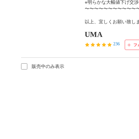
※明らかな大幅値下げ交渉
〜〜〜〜〜〜〜〜〜〜〜〜
以上、宜しくお願い致します(
UMA
236
フ
販売中のみ表示