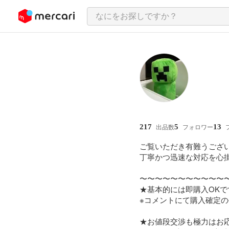
ンツにスキップ
217
5
13
出品数
フォロワー
ご覧いただき有難うござい
丁寧かつ迅速な対応を心掛
〜〜〜〜〜〜〜〜〜〜〜〜
★基本的には即購入OKで
※コメントにて購入確定の
★お値段交渉も極力はお応