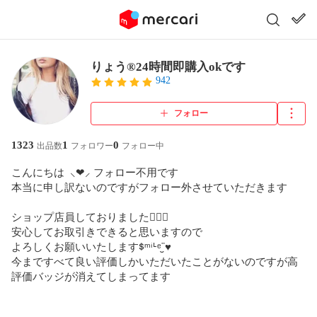
りょう®️24時間即購入okです
942
フォロー
1323
1
0
出品数
フォロワー
フォロー中
こんにちは  ⸜❤︎⸝‍ フォロー不用です

本当に申し訳ないのですがフォロー外させていただきます

ショップ店員しておりました♡⃝⃜

安心してお取引きできると思いますので

よろしくお願いいたしますᙚᵐⁱᒻᵉ¨̮♥︎

今まですべて良い評価しかいただいたことがないのですが高
評価バッジが消えてしまってます
