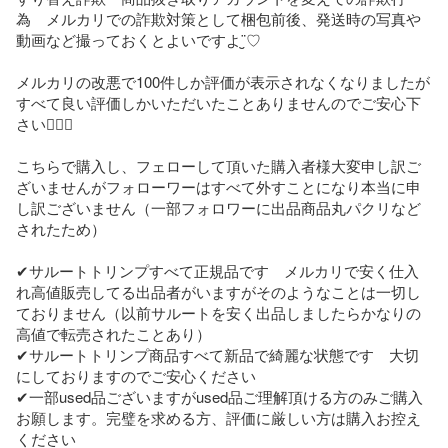
為　メルカリでの詐欺対策として梱包前後、発送時の写真や
動画など撮っておくとよいですよ¨̮♡

メルカリの改悪で100件しか評価が表示されなくなりましたが
すべて良い評価しかいただいたことありませんのでご安心下
さい♡⃝⃜

こちらで購入し、フェローして頂いた購入者様大変申し訳ご
ざいませんがフォローワーはすべて外すことになり本当に申
し訳ございません（一部フォロワーに出品商品丸パクリなど
されたため）

✔︎サルートトリンプすべて正規品です　メルカリで安く仕入
れ高値販売してる出品者がいますがそのようなことは一切し
ておりません（以前サルートを安く出品しましたらかなりの
高値で転売されたことあり）

✔︎サルートトリンプ商品すべて新品で綺麗な状態です　大切
にしておりますのでご安心ください

✔︎一部used品ございますがused品ご理解頂ける方のみご購入
お願します。完璧を求める方、評価に厳しい方は購入お控え
ください
