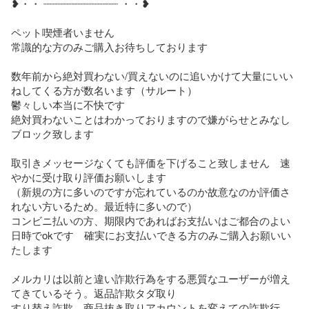
❥・・ ┈┈┈┈┈┈┈┈┈┈┈┈ ・・❥

ペット喫煙者いません

常識的な方のみご購入お待ちしております

数年前から絶対買わない/買えないのに追いかけて大量にいい
ねしてくる方が数名います（サルート）

鬱々しい本当に不快です

絶対買わないことはわかっておりますので嫌がらせとみなし
ブロック致します

取引きメッセージなくても評価を下げること致しません　速
やかに受け取り評価お願いします

（新規の方に多いのですが忘れているのか故意なのか評価さ
れない方いるため。最近特に多いので）

コンビニ払いの方、期限内であればお支払いはご都合のよい
日時でokです　確実にお支払いできる方のみご購入お願いい
たします

メルカリは以前と違い詐欺行為をする悪質なユーザーが増え
てきているそう。返品詐欺タダ取り

すり替え詐欺　商品抜き取りアカウントを変えての詐欺行