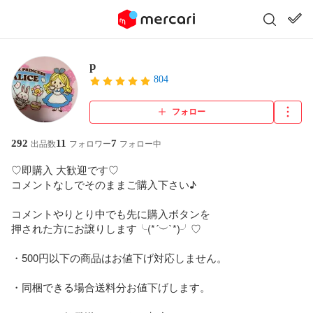
p
804
フォロー
292
11
7
出品数
フォロワー
フォロー中
♡即購入 大歓迎です♡

コメントなしでそのままご購入下さい♪

コメントやりとり中でも先に購入ボタンを

押された方にお譲りします╰(*´︶`*)╯♡

・500円以下の商品はお値下げ対応しません。

・同梱できる場合送料分お値下げします。
