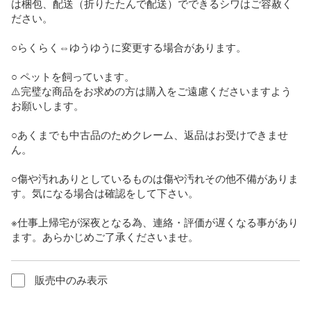
は梱包、配送（折りたたんで配送）でできるシワはご容赦く
ださい。

○らくらく⇔ゆうゆうに変更する場合があります。

○ ペットを飼っています。

⚠️完璧な商品をお求めの方は購入をご遠慮くださいますよう
お願いします。

○あくまでも中古品のためクレーム、返品はお受けできませ
ん。

○傷や汚れありとしているものは傷や汚れその他不備がありま
す。気になる場合は確認をして下さい。

※仕事上帰宅が深夜となる為、連絡・評価が遅くなる事があり
ます。あらかじめご了承くださいませ。
販売中のみ表示