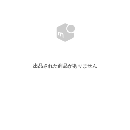
出品された商品がありません