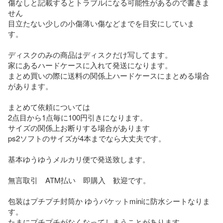
傷なしと記載するとトラブルになる可能性があるので書きま
せん

目立たない少しの小傷薄い傷などまでを目安にしていま
す。　

ディスクのみの商品はディスクだけ写してます。

家にあるハードケースに入れて発送になります。

まとめ買いの際に送料の関係上ハードケースにまとめる場合
があります。

まとめて依頼については

2点目から1点毎に100円引きになります。

サイズの関係上お断りする場合があります

ps2ソフトのサイズが4本までなら大丈夫です。

基本ゆうゆうメルカリ便で発送致します。

無言取引　ATM払い　即購入　歓迎です。

包装はプチプチ封筒か ゆうパケットminiに防水シートなりま
す。

たまにプチプチがなくなってしまうことがあります。
