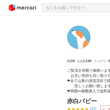
ンツにスキップ
1218
549
出品数
フォロワー
ご覧頂き有難う御座います
　お互い気持ち良い取り引
❤全て山奥の清流渓谷で採
　　宜しくお願い致します
❤再開•••複数購入で送料
赤白パピー
1257