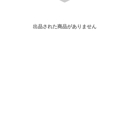
出品された商品がありません