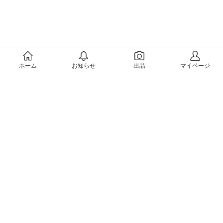
メルカリについて
ホーム
お知らせ
出品
マイページ
会社概要（運営会社）
採用情報
プレスリリース
公式ブログ
プレスキット
メルカリUS
メルカリShops
m department（エムデパ）
ヘルプ
ヘルプセンター（ガイド・お問い合わせ）
メルカリShopsでショップを開設する
メルカリShops ショップ管理画面にログイン
メルカリShops出店者向けガイド
お問い合わせ一覧