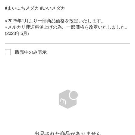
#まいにちメダカ #いいメダカ

※2025年1月より一部商品価格を改定いたします。

※メルカリ便送料値上げの為、一部価格を改定いたしました。
(2023年5月)
販売中のみ表示
出品された商品がありません