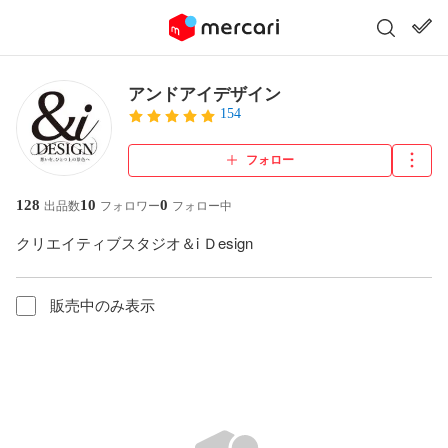
アンドアイデザイン
154
フォロー
128
10
0
出品数
フォロワー
フォロー中
クリエイティブスタジオ＆i Ｄesign
販売中のみ表示