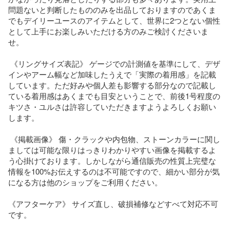
問題ないと判断したもののみを出品しておりますのであくま
でもデイリーユースのアイテムとして、世界に2つとない個性
として上手にお楽しみいただける方のみご検討くださいま
せ。

 《リングサイズ表記》 ゲージでの計測値を基準にして、デザ
インやアーム幅など加味したうえで「実際の着用感」を記載
しています。ただ好みや個人差も影響する部分なので記載し
ている着用感はあくまでも目安ということで、前後1号程度の
キツさ・ユルさは許容していただきますようよろしくお願い
します。

 《掲載画像》 傷・クラックや内包物、ストーンカラーに関し
ましては可能な限りはっきりわかりやすい画像を掲載するよ
う心掛けております。しかしながら通信販売の性質上完璧な
情報を100%お伝えするのは不可能ですので、細かい部分が気
になる方は他のショップをご利用ください。

《アフターケア》 サイズ直し、破損補修などすべて対応不可
です。