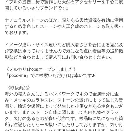
イプルの提携工房で製作した天然石アクセサリーを中心に展
開している小さなブランドです。

ナチュラルストーンのほか、限りある天然資源を有効に活用
するため染色したストーンや人工合成のストーンも取り扱っ
ております。

イメージ違い・サイズ違いなど購入者さま都合による返品及
び交換は承っておりませんので気になる点は着画等の追加撮
影などと合わせまして購入前にお問い合わせください。

《メルカリshopsオープンしました》

「poco-me」でご検索いただければ幸いです♪

 《取扱商品》

海外の職人さんによるハンドワークですので金属部分に歪
み・メッキのムラやスレ、ストーンの遊びによって生じる音
鳴り、輸送や保管によって発生した小傷などある場合もござ
います。またストーン自体に関しましても内包物やクラッ
ク、欠けのあるものが多い傾向です。検品時に気になった箇
所は注記したりセール扱いにしたりしておりますが、気が付
かなかったり見落としたりする部分も多々あります。実用上