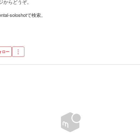
ムページからどうぞ。

l-soloshotで検索。

。
ォロー