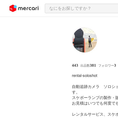
ンツにスキップ
443
381
3
出品数
フォロワー
rental-soloshot

自動追跡カメラ　ソロショッ
す。

スケボーランプの製作・
お見積はいつでも何度でも
レンタルサービス、スケボ