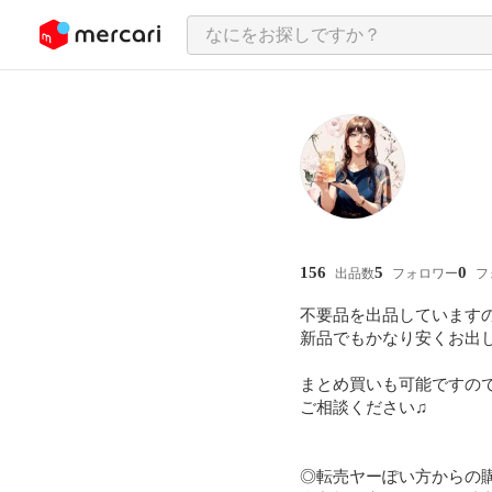
ンツにスキップ
156
5
0
出品数
フォロワー
フ
不要品を出品していますの
新品でもかなり安くお出し
まとめ買いも可能ですので
ご相談ください♫

◎転売ヤーぽい方からの購