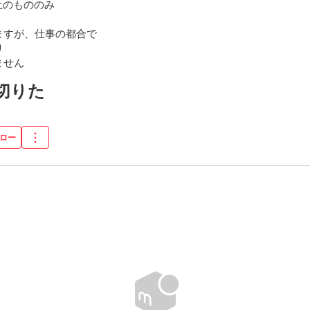
上のもののみ

すが、仕事の都合で



ません
り切りた
ロー