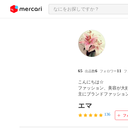
ンツにスキップ
65
6
11
出品数
フォロワー
フ
こんにちは☆

ファッション、美容が大好
主にブランドファッショ
エマ
136
フ