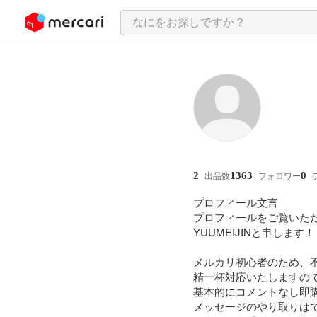
ンツにスキップ
2
1363
0
出品数
フォロワー
プロフィール文言

プロフィールをご覧いただ
YUUMEIJINと申します！

メルカリ初心者のため、不
精一杯対応いたしますので
基本的にコメントなし即購
メッセージのやり取りはで