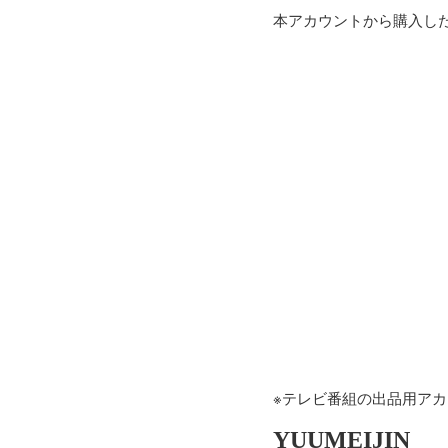
本アカウントから購入し
※テレビ番組の出品用ア
YUUMEIJIN