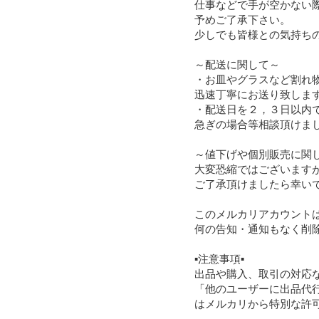
仕事などで手が空かない際
予めご了承下さい。

少しでも皆様との気持ちの
～配送に関して～

・お皿やグラスなど割れ物
迅速丁寧にお送り致します
・配送日を２，３日以内で
急ぎの場合等相談頂けまし
～値下げや個別販売に関し
大変恐縮ではございます
ご了承頂けましたら幸いで
このメルカリアカウントは
何の告知・通知もなく削除
▪️注意事項▪️

出品や購入、取引の対応
「他のユーザーに出品代
はメルカリから特別な許可