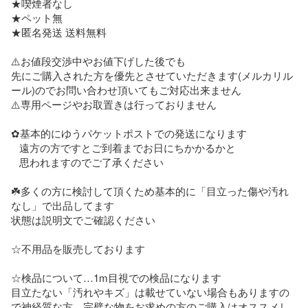
★喫煙者なし

★ペット無

★匿名発送 送料無料

⚠️お値段交渉中やお値下げした後でも

先にご購入された方を優先とさせていただきます(メルカリル
ール)のでお問い合わせ頂いてもご対応出来ません

⚠️専用ページやお取置きは行っておりません

✿基本的にゆうパケットポストでの発送になります

   遠方の方ですとご到着までお日にちかかるかと

   思われますのでご了承ください

☘️多くの方に検討して頂くため基本的に「目立った傷や汚れ
なし」で出品してます

状態は説明文でご確認ください

☆不用品を販売しております 

☆検品について…1m目視での検品になります

目立たない「汚れやキズ」は載せていない場合もありますの
で神経質な方、完璧な物をお求めの方のご購入はオススメし