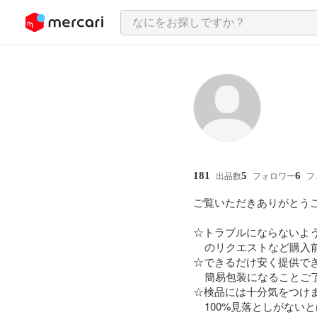
ンツにスキップ
181
5
6
出品数
フォロワー
フ
ご覧いただきありがとうござ
☆トラブルにならないよう
    のリクエストなど購入前にお願いします。

☆できるだけ安く提供でき
    簡易包装になることご了承ください。

☆検品には十分気をつけま
    100%見落としがないとはいいきれません。
