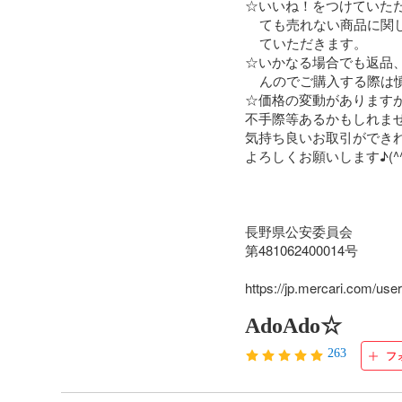
☆いいね！をつけていただ
    ても売れない商品に関しましては削除させ

    ていただきます。

☆いかなる場合でも返品、
    んのでご購入する際は慎重にご検討下さい。

☆価格の変動がありますが
不手際等あるかもしれませ
気持ち良いお取引ができれ
よろしくお願いします♪(^^)
長野県公安委員会

第481062400014号

https://jp.mercari.com/u
AdoAdo☆
263
フ