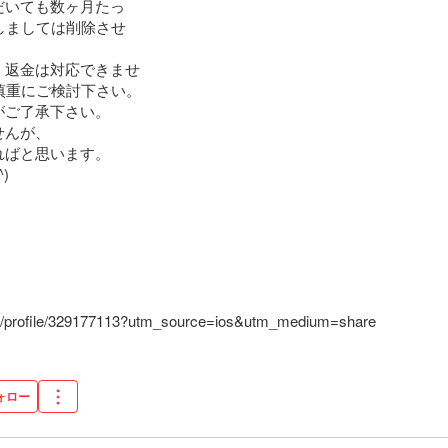
いても数ヶ月たっ

返金は対応できませ

ご了承下さい。

んが、

ばと思います。



ser/profile/329177113?utm_source=ios&utm_medium=share
ォロー