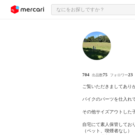
ンツにスキップ
704
75
23
出品数
フォロワー
ご覧いただきましてありが
バイクのパーツを仕入れて
その他サイズアウトした子
自宅にて素人保管してお
（ペット、喫煙者なし）
