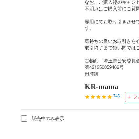
なお、ご購入後のキャン
不明点はご購入前にご質問
専用にてお取り引きさせ
す。

気持ちの良いお取引きを心
取引終了まで短い間ではご
古物商　埼玉県公安委員会
第431250059466号

田澤舞
KR-mama
745
フ
販売中のみ表示