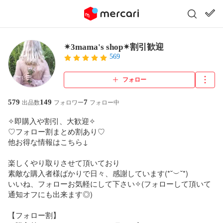
✴︎3mama's shop✴︎割引歓迎
569
フォロー
579
149
7
出品数
フォロワー
フォロー中
✧︎即購入や割引、大歓迎✧︎

♡フォロー割まとめ割あり♡      

他お得な情報はこちら↓

楽しくやり取りさせて頂いており

素敵な購入者様ばかりで日々、感謝しています(*˘︶˘*)

いいね、フォローお気軽にして下さい✧︎(フォローして頂いて
通知オフにも出来ます◎)

【フォロー割】
