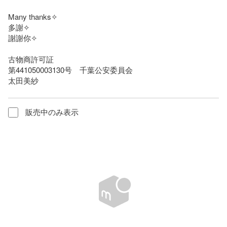
Many thanks✧︎

多謝✧︎

謝謝你✧︎

古物商許可証

第441050003130号　千葉公安委員会

太田美紗
販売中のみ表示