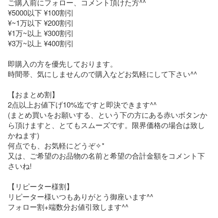
ご購入前にフォロー、コメント頂けた方^^

¥5000以下 ¥100割引

¥~1万以下 ¥200割引 

¥1万~以上 ¥300割引 

¥3万~以上 ¥400割引 

即購入の方を優先しております。

時間帯、気にしませんので購入などお気軽にして下さい^^

【おまとめ割】

2点以上お値下げ10%迄ですと即決できます^^

(まとめ買いをお願いする、という下の方にある赤いボタンか
ら頂けますと、とてもスムーズです。限界価格の場合は致し
かねます)

何点でも、お気軽にどうぞ✧*

又は、ご希望のお品物の名前と希望の合計金額をコメント下
さいね!

【リピーター様割】

リピーター様いつもありがとう御座います^^

フォロー割+端数分お値引致します^^
