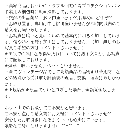
＊高額商品はお互いのトラブル回避の為プロテクションバン
ド着用＆梱包時に動画撮影しております。

＊突然の出品削除、多々御座います^^;お早めにどうぞ^^

＊お取り置き、専用は申し訳御座いませんが24時間以内のご
購入をお願い致します。

＊お写真は暗いと見にくいので基本的に明るく加工していま
す。傷や汚れを隠す加工はしておりません。（加工無しのお
写真ご希望の方はコメント下さいませ。）

✴主観での気になる傷や汚れについては必ず文章か、お写真
にて記載しております。

✴煙草、吸いません。ペットもいません。

＊全てヴィンテージ品でして高額商品の品物すり替え防止な
どの観点から受け取り評価後の返品、交換、返金は致しかね
ます。

✴正規店が正規品でないと判断した場合、全額返金致しま
す。

ネット上でのお取引でご不安かと思います。

ご不安な点はご購入前にお気軽にコメント下さいませ^^

安心したお取引きになるよういつも心掛けています。

素敵なご縁になりますように(*˘︶˘*)..:*
