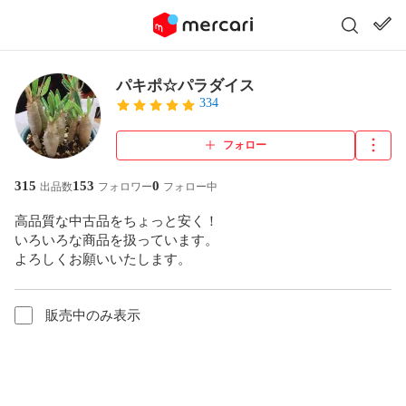
パキポ☆パラダイス
334
フォロー
315
153
0
出品数
フォロワー
フォロー中
高品質な中古品をちょっと安く！

いろいろな商品を扱っています。

よろしくお願いいたします。
販売中のみ表示