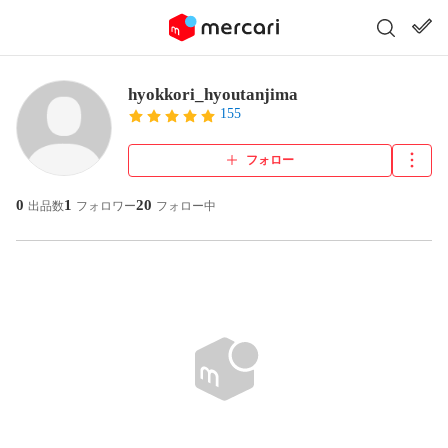
hyokkori_hyoutanjima
155
フォロー
0
1
20
出品数
フォロワー
フォロー中