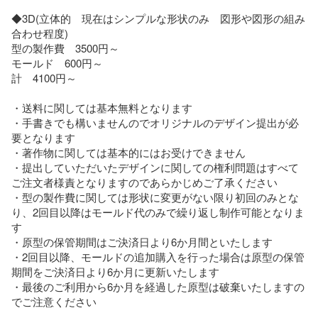
◆3D(立体的　現在はシンプルな形状のみ　図形や図形の組み
合わせ程度)

型の製作費　3500円～

モールド　600円～

計　4100円～

・送料に関しては基本無料となります

・手書きでも構いませんのでオリジナルのデザイン提出が必
要となります

・著作物に関しては基本的にはお受けできません

・提出していただいたデザインに関しての権利問題はすべて
ご注文者様責となりますのであらかじめご了承ください

・型の製作費に関しては形状に変更がない限り初回のみとな
り、2回目以降はモールド代のみで繰り返し制作可能となりま
す

・原型の保管期間はご決済日より6か月間といたします

・2回目以降、モールドの追加購入を行った場合は原型の保管
期間をご決済日より6か月に更新いたします

・最後のご利用から6か月を経過した原型は破棄いたしますの
でご注意ください
