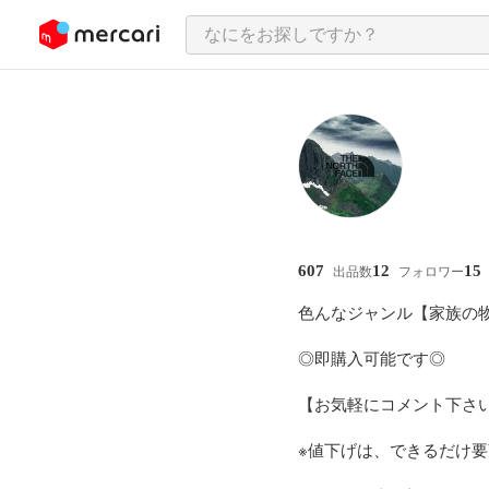
ンツにスキップ
607
12
15
出品数
フォロワー
色んなジャンル【家族の物
◎即購入可能です◎

【お気軽にコメント下さい
※値下げは、できるだけ要