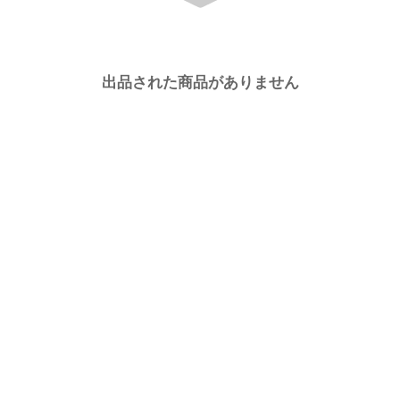
出品された商品がありません