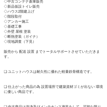
◇中古コンテナ倉庫販売

◇新品仮設トイレ販売

◇ハウス2階建上げ

◇階段取付

◇アンカー施工

◇基礎工事

◇外壁 屋根 塗装

◇断熱塗装（ガイナ）

◇現地調査（下見）

販売から 配送 設置 までトータルサポートさせていただきま
す。

❑ ユニットハウスは耐久性に優れた軽量鉄骨構造です。

❑ 仕上がった商品の為 設置場所で建築資材ゴミが出ない 環境
に優しい商品です。

❑ 中古商品は洗浄及びメンテナンス塗装をして、可能な限り