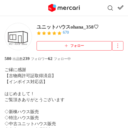
ユニットハウスohana_358♡
670
フォロー
580
239
62
出品数
フォロワー
フォロー中
ご縁に感謝

【古物商許可証取得済店】

【インボイス対応店】

はじめまして！

ご覧頂きありがとうございます

◇新棟ハウス販売

◇特注ハウス販売

◇中古ユニットハウス販売
